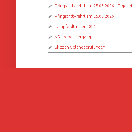
Pfingstritt/-fahrt am 25.05.2026 – Ergebn
Pfingstritt/-fahrt am 25.05.2026
Turnpferdturnier 2026
VS- Indoorlehrgang
Skizzen Geländeprüfungen
© 2026
Reitverein Eberhardzell – Reitanla