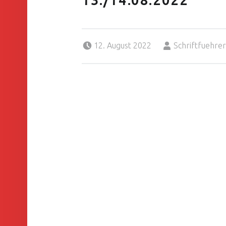
13./14.08.2022
Posted on:
Written by:
12. August 2022
Schriftfuehre