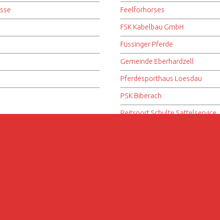
isse
Feelforhorses
FSK Kabelbau GmbH
Füssinger Pferde
Gemeinde Eberhardzell
Pferdesporthaus Loesdau
PSK Biberach
Reitsport Schulte Sattelservice
Ridcon
Wahl-Reitsport
ge Am Amselbach
|
Using
Auberge
WordPress
theme.
|
Back to top ↑