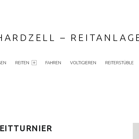
HARDZELL – REITANLA
GEN
REITEN
FAHREN
VOLTIGIEREN
REITERSTÜBLE
S
REITTURNIER