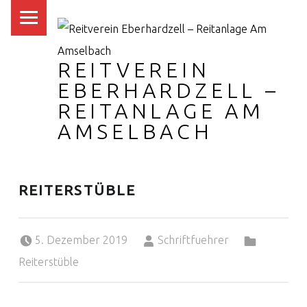
PRIMARY MENU
REITVEREIN
EBERHARDZELL –
REITANLAGE AM
AMSELBACH
REITERSTÜBLE
Posted on:
Written by:
Categorized in:
5. Dezember 2019
Schriftfuehrer
Reiterstüble