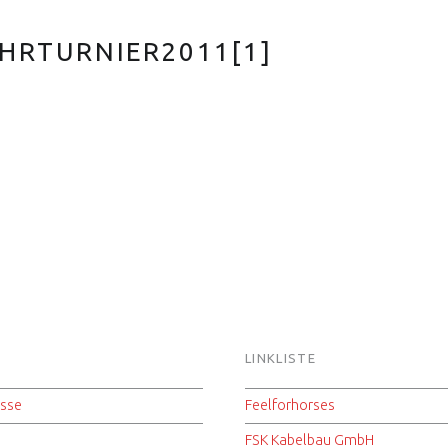
AHRTURNIER2011[1]
S
LINKLISTE
isse
Feelforhorses
FSK Kabelbau GmbH