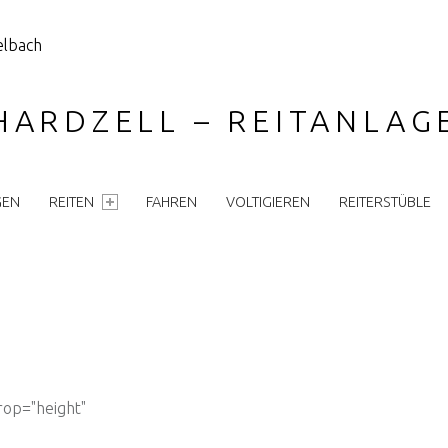
HARDZELL – REITANLA
GEN
REITEN
FAHREN
VOLTIGIEREN
REITERSTÜBLE
rop="height"