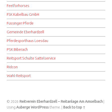
Feelforhorses
FSK Kabelbau GmbH
Füssinger Pferde
Gemeinde Eberhardzell
Pferdesporthaus Loesdau
PSK Biberach
Reitsport Schulte Sattelservice
Ridcon
Wahl-Reitsport
© 2026
Reitverein Eberhardzell – Reitanlage Am Amselbach
|
Using
Auberge
WordPress
theme.
|
Back to top ↑