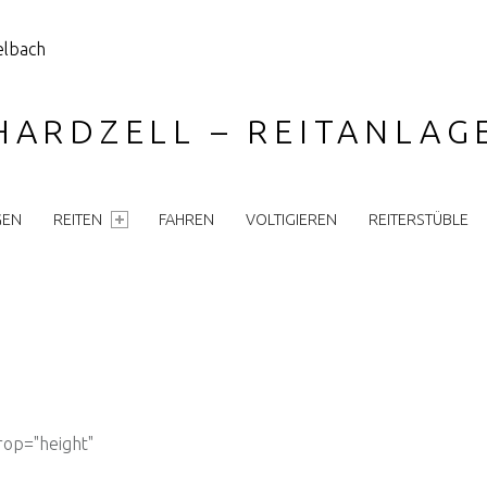
HARDZELL – REITANLA
GEN
REITEN
FAHREN
VOLTIGIEREN
REITERSTÜBLE
rop="height"