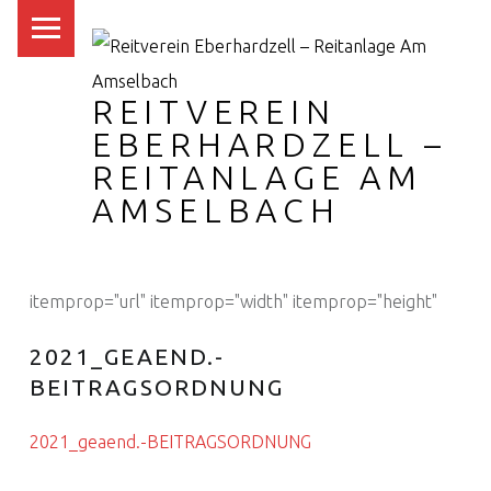
PRIMARY MENU
REITVEREIN
EBERHARDZELL –
REITANLAGE AM
AMSELBACH
itemprop="url" itemprop="width" itemprop="height"
2021_GEAEND.-
BEITRAGSORDNUNG
2021_geaend.-BEITRAGSORDNUNG