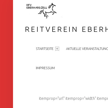
REITVEREIN EBER
PRIMARY MENU
STARTSEITE
AKTUELLE VERANSTALTUN
IMPRESSUM
itemprop="url" itemprop="width" itemp