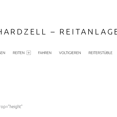
HARDZELL – REITANLA
GEN
REITEN
FAHREN
VOLTIGIEREN
REITERSTÜBLE
rop="height"