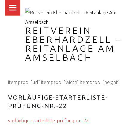
PRIMARY MENU
REITVEREIN
EBERHARDZELL –
REITANLAGE AM
AMSELBACH
itemprop="url" itemprop="width" itemprop="height"
VORLÄUFIGE-STARTERLISTE-
PRÜFUNG-NR.-22
vorläufige-starterliste-prüfung-nr.-22