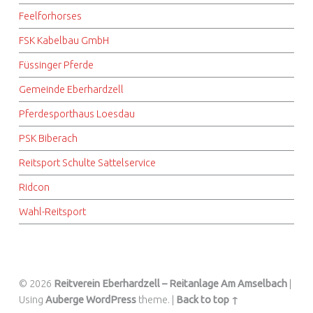
Feelforhorses
FSK Kabelbau GmbH
Füssinger Pferde
Gemeinde Eberhardzell
Pferdesporthaus Loesdau
PSK Biberach
Reitsport Schulte Sattelservice
Ridcon
Wahl-Reitsport
© 2026
Reitverein Eberhardzell – Reitanlage Am Amselbach
|
Using
Auberge
WordPress
theme.
|
Back to top ↑