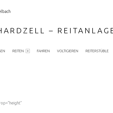
HARDZELL – REITANLA
GEN
REITEN
FAHREN
VOLTIGIEREN
REITERSTÜBLE
rop="height"