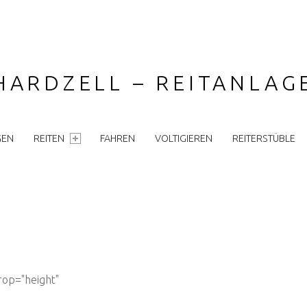
HARDZELL – REITANLA
GEN
REITEN
FAHREN
VOLTIGIEREN
REITERSTÜBLE
rop="height"