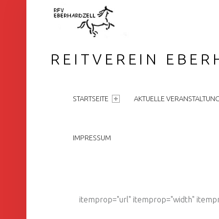
REITVEREIN EBER
PRIMARY MENU
STARTSEITE
AKTUELLE VERANSTALTUN
IMPRESSUM
itemprop="url" itemprop="width" itemp