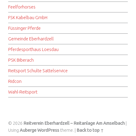
Feelforhorses
FSK Kabelbau GmbH
Füssinger Pferde
Gemeinde Eberhardzell
Pferdesporthaus Loesdau
PSK Biberach
Reitsport Schulte Sattelservice
Ridcon
Wahl-Reitsport
© 2026
Reitverein Eberhardzell – Reitanlage Am Amselbach
|
Using
Auberge
WordPress
theme.
|
Back to top ↑