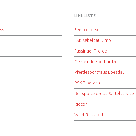
LINKLISTE
isse
Feelforhorses
FSK Kabelbau GmbH
Füssinger Pferde
Gemeinde Eberhardzell
Pferdesporthaus Loesdau
PSK Biberach
Reitsport Schulte Sattelservice
Ridcon
Wahl-Reitsport