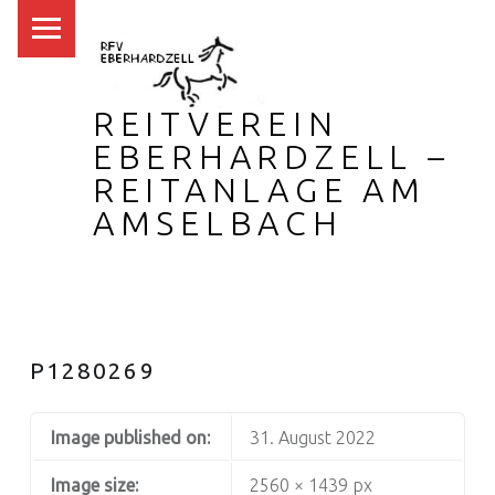
PRIMARY MENU
REITVEREIN
EBERHARDZELL –
REITANLAGE AM
AMSELBACH
P1280269
Image published on:
31. August 2022
Image size:
2560 × 1439 px