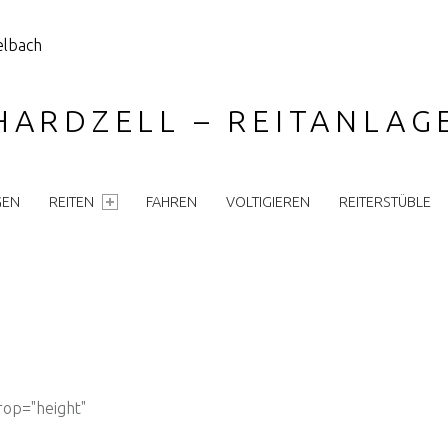
HARDZELL – REITANLA
GEN
REITEN
FAHREN
VOLTIGIEREN
REITERSTÜBLE
rop="height"