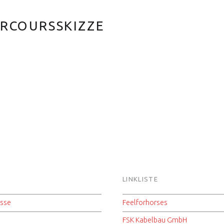
ARCOURSSKIZZE
S
LINKLISTE
isse
Feelforhorses
FSK Kabelbau GmbH