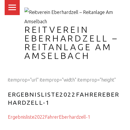
PRIMARY MENU
REITVEREIN
EBERHARDZELL –
REITANLAGE AM
AMSELBACH
itemprop="url" itemprop="width" itemprop="height"
ERGEBNISLISTE2022FAHREREBER
HARDZELL-1
Ergebnisliste2022FahrerEberhardzell-1