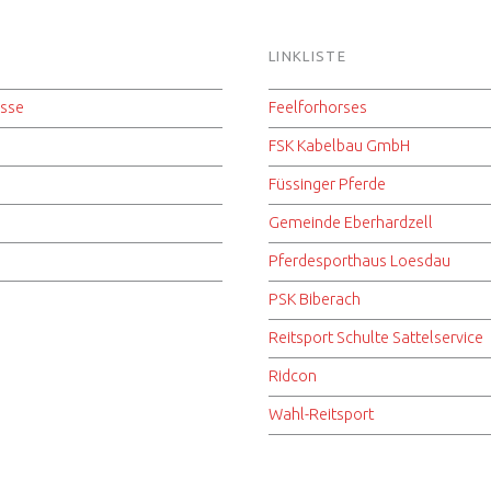
LINKLISTE
isse
Feelforhorses
FSK Kabelbau GmbH
Füssinger Pferde
Gemeinde Eberhardzell
Pferdesporthaus Loesdau
PSK Biberach
Reitsport Schulte Sattelservice
Ridcon
Wahl-Reitsport