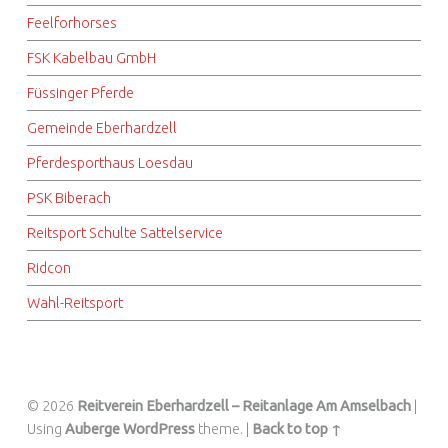
Feelforhorses
FSK Kabelbau GmbH
Füssinger Pferde
Gemeinde Eberhardzell
Pferdesporthaus Loesdau
PSK Biberach
Reitsport Schulte Sattelservice
Ridcon
Wahl-Reitsport
© 2026
Reitverein Eberhardzell – Reitanlage Am Amselbach
|
Using
Auberge
WordPress
theme.
|
Back to top ↑