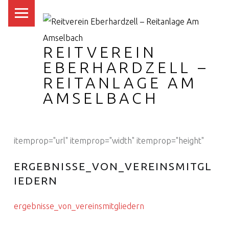
PRIMARY MENU
REITVEREIN
EBERHARDZELL –
REITANLAGE AM
AMSELBACH
itemprop="url" itemprop="width" itemprop="height"
ERGEBNISSE_VON_VEREINSMITGL
IEDERN
ergebnisse_von_vereinsmitgliedern