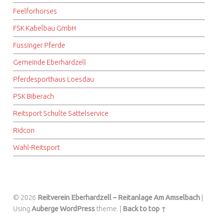
Feelforhorses
FSK Kabelbau GmbH
Füssinger Pferde
Gemeinde Eberhardzell
Pferdesporthaus Loesdau
PSK Biberach
Reitsport Schulte Sattelservice
Ridcon
Wahl-Reitsport
© 2026
Reitverein Eberhardzell – Reitanlage Am Amselbach
|
Using
Auberge
WordPress
theme.
|
Back to top ↑