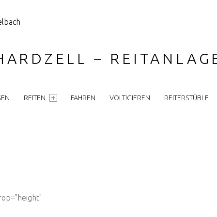
HARDZELL – REITANLA
GEN
REITEN
FAHREN
VOLTIGIEREN
REITERSTÜBLE
rop="height"