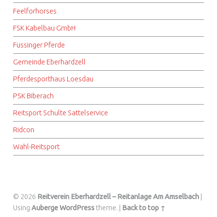
Feelforhorses
FSK Kabelbau GmbH
Füssinger Pferde
Gemeinde Eberhardzell
Pferdesporthaus Loesdau
PSK Biberach
Reitsport Schulte Sattelservice
Ridcon
Wahl-Reitsport
© 2026
Reitverein Eberhardzell – Reitanlage Am Amselbach
|
Using
Auberge
WordPress
theme.
|
Back to top ↑